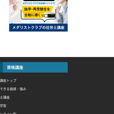
資格講座
講座トップ
できる価値・強み
士講座
学型
ンライン型