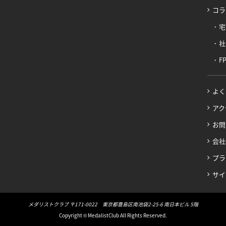
コラ
宅
社
F
よく
アク
お問
会社
プラ
サイ
メダリストクラブ 〒171-0022 東京都豊島区南池袋2-25-6 南日本ビル 5階
Copyright © MedalistClub All Rights Reserved.