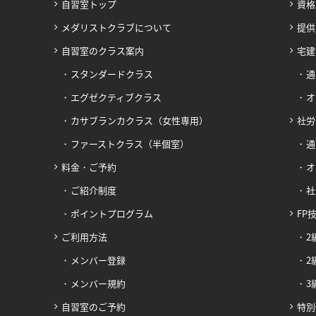
自習室トップ
資格
メダリストクラブについて
提供
自習室のクラス案内
宅建
スタンダードクラス
通
エグゼクティブクラス
オ
カサブランカクラス（女性専用）
社労
ファーストクラス（半個室）
通
料金・ご予約
オ
ご紹介制度
社
ポイントプログラム
FP
ご利用方法
2
メンバー登録
2
メンバー規約
3
自習室のご予約
特別