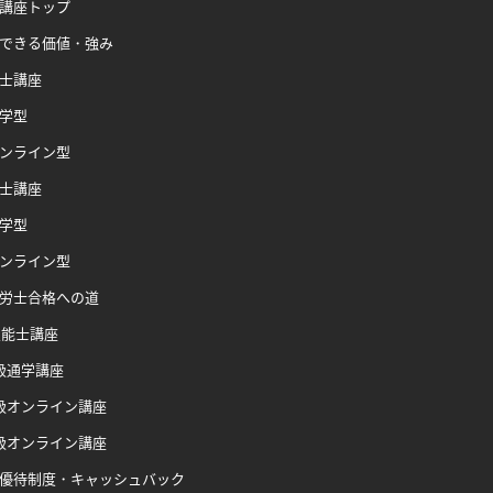
講座トップ
できる価値・強み
士講座
学型
ンライン型
士講座
学型
ンライン型
労士合格への道
技能士講座
級通学講座
級オンライン講座
級オンライン講座
優待制度・キャッシュバック