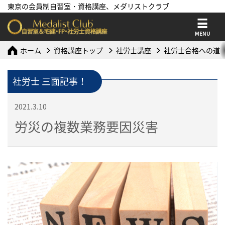
東京の会員制自習室・資格講座、メダリストクラブ
MENU
ホーム
資格講座トップ
社労士講座
社労士合格への道
社労士 三面記事！
2021.3.10
労災の複数業務要因災害