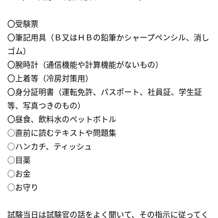
〇受験票
〇筆記用具（Ｂ又はＨＢの鉛筆かシャープペンシル、消し
ゴム）
〇腕時計（通信機能や計算機能がないもの）
〇上着等（冷房対策用）
〇身分証明書（運転免許、パスポート、社員証、学生証
等、写真つきのもの）
〇昼食、飲料水のペットボトル
○直前に読むテキストや問題集
○ハンカチ、ティッシュ
○目薬
○お金
○お守り
試験当日は試験官の話をよく聞いて、その指示に従ってく