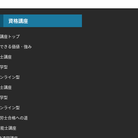
資格講座
講座トップ
できる価値・強み
士講座
学型
ンライン型
士講座
学型
ンライン型
労士合格への道
技能士講座