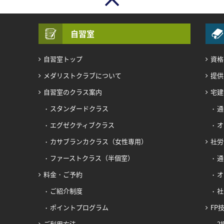
自習室
自習室トップ
資格
メダリストクラブについて
提供
自習室のクラス案内
宅建
スタンダードクラス
通
エグゼクティブクラス
オ
カサブランカクラス（女性専用）
社労
ファーストクラス（半個室）
通
料金・ご予約
オ
ご紹介制度
社
ポイントプログラム
FP