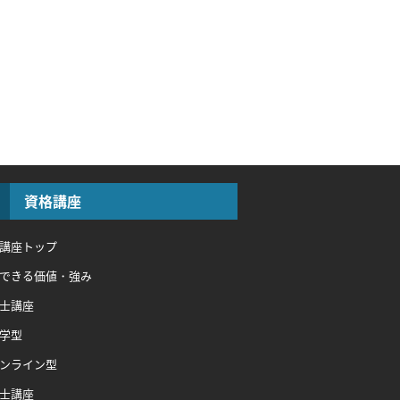
資格講座
講座トップ
できる価値・強み
士講座
学型
ンライン型
士講座