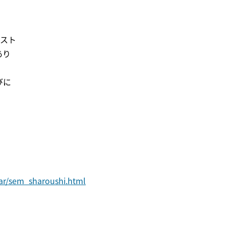
リスト
あり
びに
nar/sem_sharoushi.html