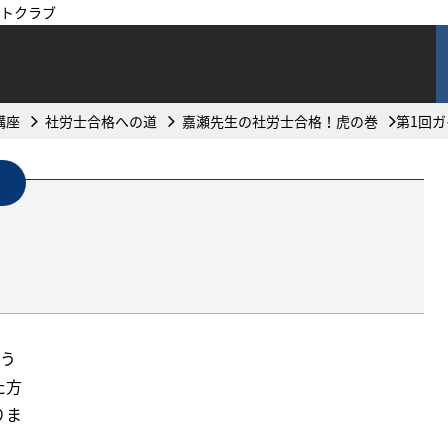
トクラブ
講座
社労士合格への道
嘉瀬先生の社労士合格！虎の巻
第1回
のう
た方
りま