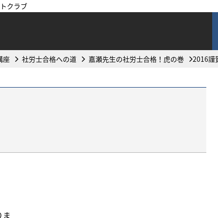
トクラブ
講座
社労士合格への道
嘉瀬先生の社労士合格！虎の巻
2016
。
りま