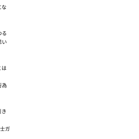
にな
わる
思い
とは
行為
引き
労士ガ