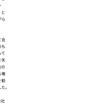
ン
」と
がら
て会
のも
って
を失
会の
る権
を勧
した。
会社
、