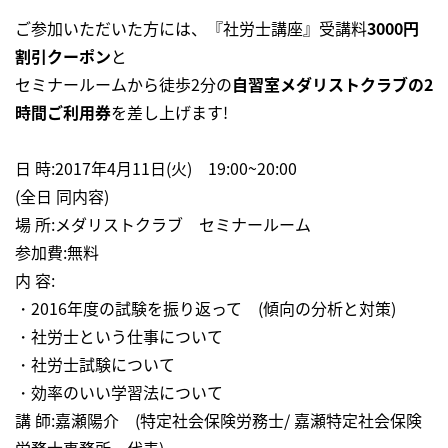
ご参加いただいた方には、『社労士講座』受講料
3000円
割引クーポン
と
セミナールームから徒歩2分の
自習室メダリストクラブの2
時間ご利用券
を差し上げます!
日 時:2017年4月11日(火) 19:00~20:00
(全日 同内容)
場 所:メダリストクラブ セミナールーム
参加費:無料
内 容:
・2016年度の試験を振り返って (傾向の分析と対策)
・社労士という仕事について
・社労士試験について
・効率のいい学習法について
講 師:嘉瀬陽介 (特定社会保険労務士/ 嘉瀬特定社会保険
労務士事務所 代表)