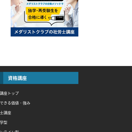
資格講座
講座トップ
できる価値・強み
士講座
学型
ンライン型