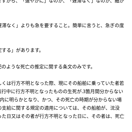
ますから、「速やかに」なのか、「遅滞なく」なのか、細か
遅滞なく」よりも急を要すること。簡単に言うと、急ぎの度
定する」があります。
記のような死亡の推定に関する条文のみです。
しくは行方不明となった際、現にその船舶に乗っていた者若
行中に行方不明となったものの生死が.3箇月間分からない
以内に明らかとなり、かつ、その死亡の時期が分からない場
の支給に関する規定の適用については、その船舶が、沈没
った日又はその者が行方不明となった日に、その者は、死亡