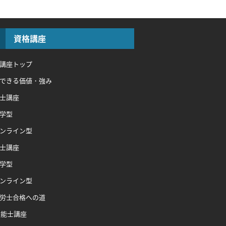
資格講座
講座トップ
できる価値・強み
士講座
学型
ンライン型
士講座
学型
ンライン型
労士合格への道
技能士講座