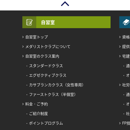
自習室
自習室トップ
資格
メダリストクラブについて
提供
自習室のクラス案内
宅建
スタンダードクラス
通
エグゼクティブクラス
オ
カサブランカクラス（女性専用）
社労
ファーストクラス（半個室）
通
料金・ご予約
オ
ご紹介制度
社
ポイントプログラム
FP