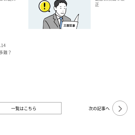
正
.14
多難？
一覧はこちら
次の記事へ