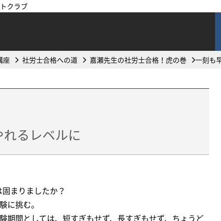
トクラブ
講座
社労士合格への道
嘉瀬先生の社労士合格！虎の巻
一刻も
やれるレベルに
は固まりましたか？
受験に挑む。
受験期間としては、短すぎもせず、長すぎもせず、ちょうど