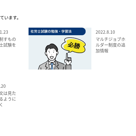
ています。
1.23
2022.8.10
制すもの
マルチジョブホ
士試験を
ルダー制度の追
加情報
.20
文は見た
るように
く