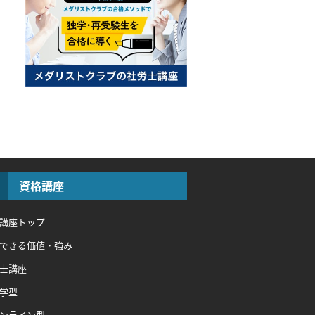
資格講座
講座トップ
できる価値・強み
士講座
学型
ンライン型