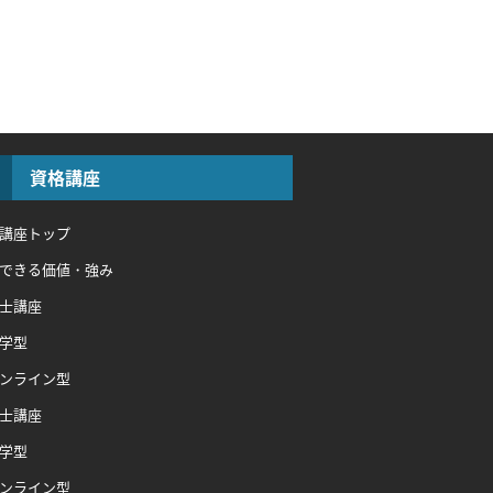
資格講座
講座トップ
できる価値・強み
士講座
学型
ンライン型
士講座
学型
ンライン型