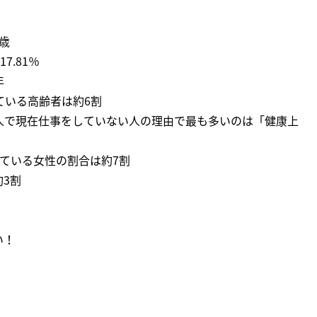
歳
7.81％
年
ている高齢者は約6割
人で現在仕事をしていない人の理由で最も多いのは「健康上
ている女性の割合は約7割
約3割
い！