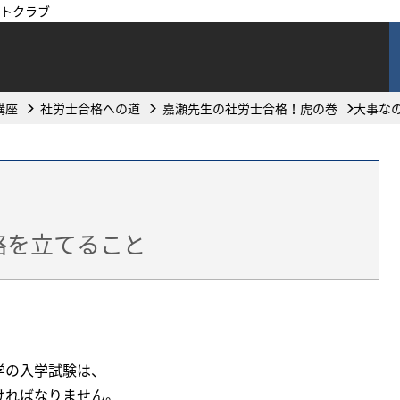
トクラブ
講座
社労士合格への道
嘉瀬先生の社労士合格！虎の巻
大事な
略を立てること
！
学の入学試験は、
ければなりません。