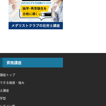
資格講座
講座トップ
できる価値・強み
士講座
学型
ンライン型