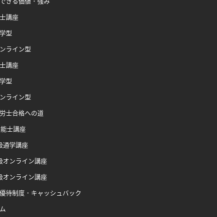
できる価値・強み
士講座
学型
ンライン型
士講座
学型
ンライン型
労士合格への道
技能士講座
級通学講座
級オンライン講座
級オンライン講座
優待制度・キャッシュバック
ム