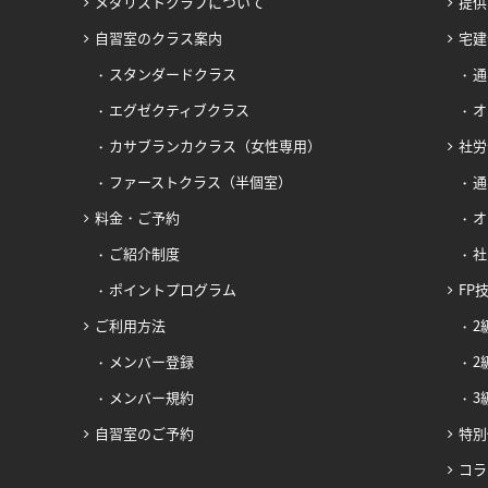
メダリストクラブについて
提供
自習室のクラス案内
宅建
スタンダードクラス
通
エグゼクティブクラス
オ
カサブランカクラス（女性専用）
社労
ファーストクラス（半個室）
通
料金・ご予約
オ
ご紹介制度
社
ポイントプログラム
FP
ご利用方法
2
メンバー登録
2
メンバー規約
3
自習室のご予約
特別
コラ