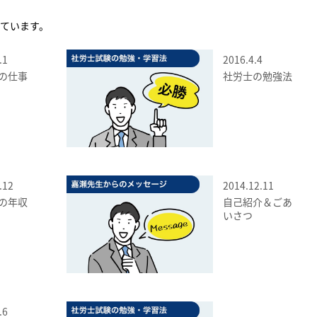
ています。
.1
2016.4.4
の仕事
社労士の勉強法
.12
2014.12.11
の年収
自己紹介＆ごあ
いさつ
.6