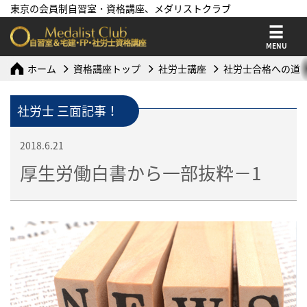
東京の会員制自習室・資格講座、メダリストクラブ
MENU
ホーム
資格講座トップ
社労士講座
社労士合格への道
社労士 三面記事！
2018.6.21
厚生労働白書から一部抜粋－1